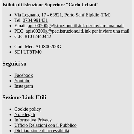
Istituto di Istruzione Superiore "Carlo Urbani"
Via Legnano, 17 - 63821, Porto Sant’Elpidio (FM)
Tel:
0734.991431
Email:
apis00200g@istruzione.it
Link per inviare una mail
PEC:
apis00200g@pec.istruzione.it
Link per inviare una mail
C.F.: 81012440442
Cod. Mec. APIS00200G
SDI UF8TM0
Seguici su
Facebook
Youtube
Instagram
Sezione Link Utili
Cookie policy
Note legali
Informativa Privacy
Ufficio Relazioni con il Pubblico
Dichiarazione di accessibilità