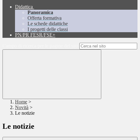
Didattica
Panoramica
Offerta formativa
Le schede didattiche
I progetti delle classi
PN/PR FESR/FSE+
Campo di ricerca per le pagine del sito
Home
>
Novità
>
Le notizie
Le notizie