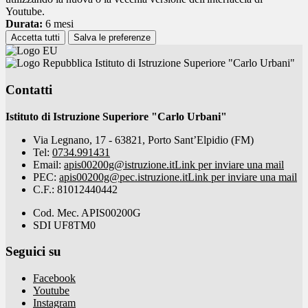
Youtube.
Durata:
6 mesi
Accetta tutti
Salva le preferenze
Istituto di Istruzione Superiore "Carlo Urbani"
Contatti
Istituto di Istruzione Superiore "Carlo Urbani"
Via Legnano, 17 - 63821, Porto Sant’Elpidio (FM)
Tel:
0734.991431
Email:
apis00200g@istruzione.it
Link per inviare una mail
PEC:
apis00200g@pec.istruzione.it
Link per inviare una mail
C.F.: 81012440442
Cod. Mec. APIS00200G
SDI UF8TM0
Seguici su
Facebook
Youtube
Instagram