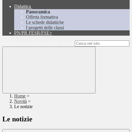
Didattica
Panoramica
Offerta formativa
Le schede didattiche
I progetti delle classi
PN/PR FESR/FSE+
Campo di ricerca per le pagine del sito
Home
>
Novità
>
Le notizie
Le notizie