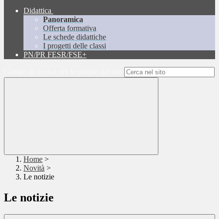
Didattica
Panoramica
Offerta formativa
Le schede didattiche
I progetti delle classi
PN/PR FESR/FSE+
Campo di ricerca per le pagine del sito
Home
>
Novità
>
Le notizie
Le notizie