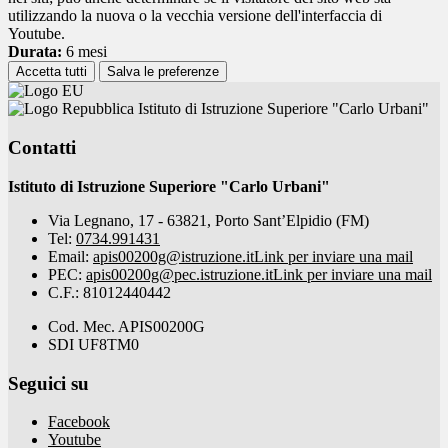
utilizzando la nuova o la vecchia versione dell'interfaccia di
Youtube.
Durata:
6 mesi
Accetta tutti
Salva le preferenze
Istituto di Istruzione Superiore "Carlo Urbani"
Contatti
Istituto di Istruzione Superiore "Carlo Urbani"
Via Legnano, 17 - 63821, Porto Sant’Elpidio (FM)
Tel:
0734.991431
Email:
apis00200g@istruzione.it
Link per inviare una mail
PEC:
apis00200g@pec.istruzione.it
Link per inviare una mail
C.F.: 81012440442
Cod. Mec. APIS00200G
SDI UF8TM0
Seguici su
Facebook
Youtube